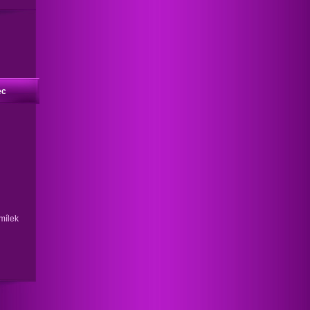
ec
i
mílek