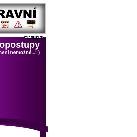
topostupy
není nemožné...:-)