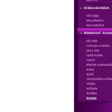
Bárt 3 D
Drátkování-Ibišek
vlčí máky
klas pšenice
klas kukuřice
Modelovaní - kosat
vlčí mák
rumcajs a manka
pat a mat
opilá myška
narcis
krteček a kamarád
kráva
lyžaři
Vochomůrka a Kře
včelka
kočárek
Amálka
kroska