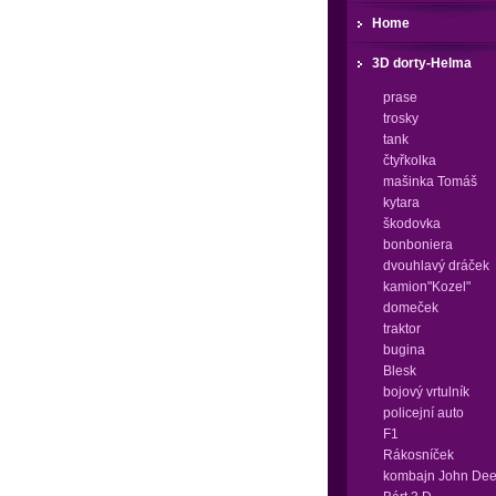
Home
3D dorty-Helma
prase
trosky
tank
čtyřkolka
mašinka Tomáš
kytara
škodovka
bonboniera
dvouhlavý dráček
kamion"Kozel"
domeček
traktor
bugina
Blesk
bojový vrtulník
policejní auto
F1
Rákosníček
kombajn John Dee