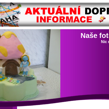
Naše fo
Nic 